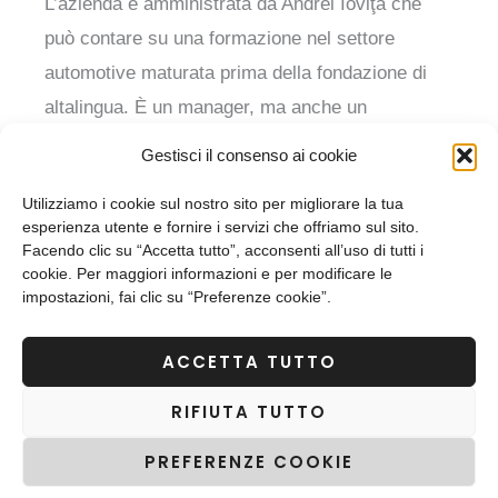
L’azienda è amministrata da Andrei Ioviţă che
può contare su una formazione nel settore
automotive maturata prima della fondazione di
altalingua. È un manager, ma anche un
traduttore esperto con una formazione
Gestisci il consenso ai cookie
accademica in economia. Ha un approccio
Utilizziamo i cookie sul nostro sito per migliorare la tua
pragmatico ed è coinvolto attivamente nelle
esperienza utente e fornire i servizi che offriamo sul sito.
attività quotidiane per garantire un servizio
Facendo clic su “Accetta tutto”, acconsenti all’uso di tutti i
cookie. Per maggiori informazioni e per modificare le
eccellente ai nostri clienti.
impostazioni, fai clic su “Preferenze cookie”.
Dedizione focalizzata
ACCETTA TUTTO
RIFIUTA TUTTO
Il nostro obiettivo in altalingua è aiutarvi a
migliorare costantemente la soddisfazione dei
PREFERENZE COOKIE
vostri clienti nel post-vendita. Diamo il massimo